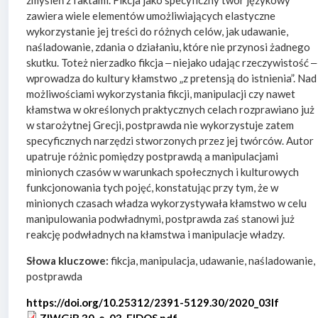
zawiera wiele elementów umożliwiających elastyczne
wykorzystanie jej treści do różnych celów, jak udawanie,
naśladowanie, zdania o działaniu, które nie przynosi żadnego
skutku. Toteż nierzadko fikcja ‒ niejako udając rzeczywistość ‒
wprowadza do kultury kłamstwo „z pretensją do istnienia”. Nad
możliwościami wykorzystania fikcji, manipulacji czy nawet
kłamstwa w określonych praktycznych celach rozprawiano już
w starożytnej Grecji, postprawda nie wykorzystuje zatem
specyficznych narzędzi stworzonych przez jej twórców. Autor
upatruje różnic pomiędzy postprawdą a manipulacjami
minionych czasów w warunkach społecznych i kulturowych
funkcjonowania tych pojęć, konstatując przy tym, że w
minionych czasach władza wykorzystywała kłamstwo w celu
manipulowania podwładnymi, postprawda zaś stanowi już
reakcję podwładnych na kłamstwa i manipulacje władzy.
Słowa kluczowe:
fikcja, manipulacja, udawanie, naśladowanie,
postprawda
https://doi.org/10.25312/2391-5129.30/2020_03lf
ZIWGiB 30_e_03_FIDOS.pdf