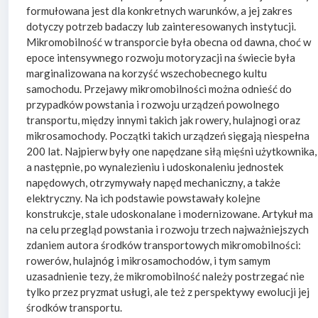
formułowana jest dla konkretnych warunków, a jej zakres
dotyczy potrzeb badaczy lub zainteresowanych instytucji.
Mikromobilność w transporcie była obecna od dawna, choć w
epoce intensywnego rozwoju motoryzacji na świecie była
marginalizowana na korzyść wszechobecnego kultu
samochodu. Przejawy mikromobilności można odnieść do
przypadków powstania i rozwoju urządzeń powolnego
transportu, między innymi takich jak rowery, hulajnogi oraz
mikrosamochody. Początki takich urządzeń sięgają niespełna
200 lat. Najpierw były one napędzane siłą mięśni użytkownika,
a następnie, po wynalezieniu i udoskonaleniu jednostek
napędowych, otrzymywały napęd mechaniczny, a także
elektryczny. Na ich podstawie powstawały kolejne
konstrukcje, stale udoskonalane i modernizowane. Artykuł ma
na celu przegląd powstania i rozwoju trzech najważniejszych
zdaniem autora środków transportowych mikromobilności:
rowerów, hulajnóg i mikrosamochodów, i tym samym
uzasadnienie tezy, że mikromobilność należy postrzegać nie
tylko przez pryzmat usługi, ale też z perspektywy ewolucji jej
środków transportu.