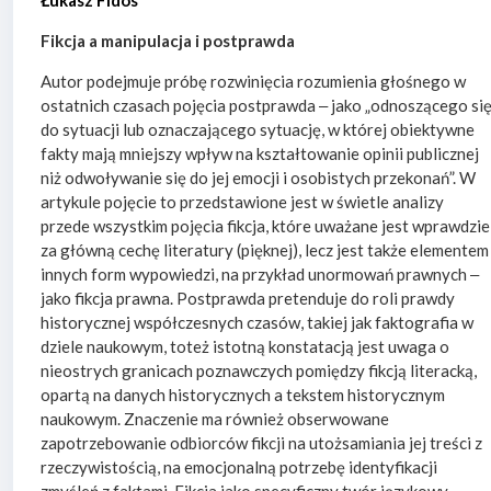
Fikcja a manipulacja i postprawda
Autor podejmuje próbę rozwinięcia rozumienia głośnego w
ostatnich czasach pojęcia postprawda ‒ jako „odnoszącego si
do sytuacji lub oznaczającego sytuację, w której obiektywne
fakty mają mniejszy wpływ na kształtowanie opinii publicznej
niż odwoływanie się do jej emocji i osobistych przekonań”. W
artykule pojęcie to przedstawione jest w świetle analizy
przede wszystkim pojęcia fikcja, które uważane jest wprawdzie
za główną cechę literatury (pięknej), lecz jest także elementem
innych form wypowiedzi, na przykład unormowań prawnych ‒
jako fikcja prawna. Postprawda pretenduje do roli prawdy
historycznej współczesnych czasów, takiej jak faktografia w
dziele naukowym, toteż istotną konstatacją jest uwaga o
nieostrych granicach poznawczych pomiędzy fikcją literacką,
opartą na danych historycznych a tekstem historycznym
naukowym. Znaczenie ma również obserwowane
zapotrzebowanie odbiorców fikcji na utożsamiania jej treści z
rzeczywistością, na emocjonalną potrzebę identyfikacji
zmyśleń z faktami. Fikcja jako specyficzny twór językowy